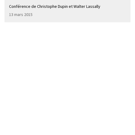
Conférence de Christophe Dupin et Walter Lassally
13 mars 2015
CHAMPETIER / ENGAGEMENTS. DIALOGUE AVEC
CAROLINE CHAMPETIER
Dialogue avec Caroline Champetier
8 février 2014