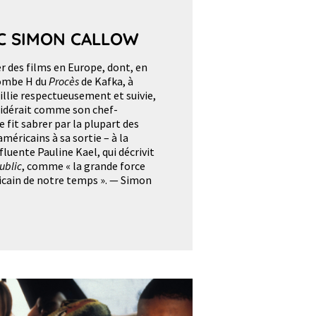
C SIMON CALLOW
er des films en Europe, dont, en
bombe H du
Procès
de Kafka, à
eillie respectueusement et suivie,
nsidérait comme son chef-
se fit sabrer par la plupart des
américains à sa sortie – à la
fluente Pauline Kael, qui décrivit
ublic
, comme « la grande force
icain de notre temps ». — Simon