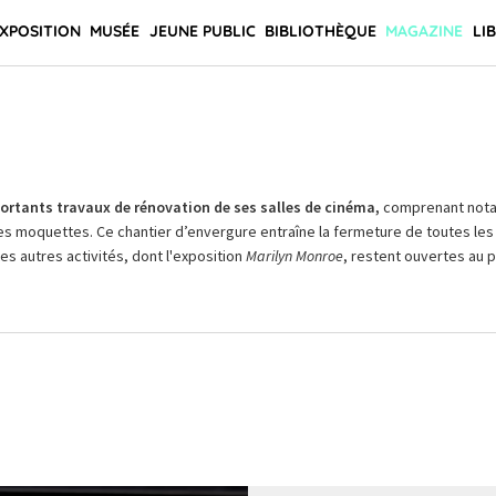
XPOSITION
MUSÉE
JEUNE PUBLIC
BIBLIOTHÈQUE
MAGAZINE
LI
rtants travaux de rénovation de ses salles de cinéma,
comprenant not
es moquettes. Ce chantier d’envergure entraîne la fermeture de toutes les 
Les autres activités, dont l'exposition
Marilyn Monroe
, restent ouvertes au pu