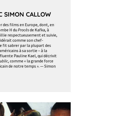
C SIMON CALLOW
er des films en Europe, dont, en
bombe H du
Procès
de Kafka, à
eillie respectueusement et suivie,
nsidérait comme son chef-
se fit sabrer par la plupart des
américains à sa sortie – à la
fluente Pauline Kael, qui décrivit
ublic
, comme « la grande force
icain de notre temps ». — Simon