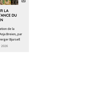
R LA
TANCE DU
AN
tion de la
Anja Breien, par
erger Bjursell
r 2026