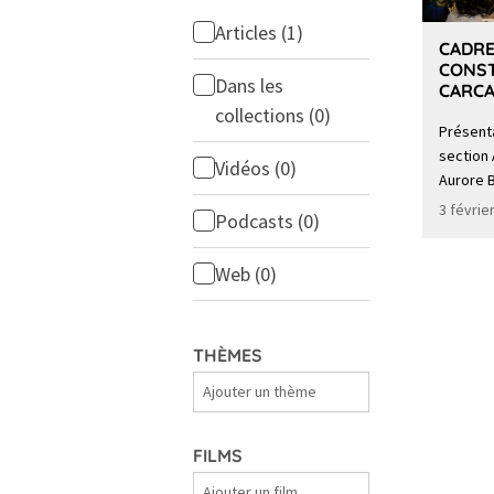
Articles
(1)
CADRE
CONS
Dans les
CARC
collections
(0)
Présenta
section 
Vidéos
(0)
Aurore B
3 févrie
Podcasts
(0)
Web
(0)
THÈMES
Thèmes
FILMS