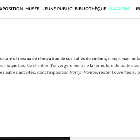
XPOSITION
MUSÉE
JEUNE PUBLIC
BIBLIOTHÈQUE
MAGAZINE
LI
rtants travaux de rénovation de ses salles de cinéma,
comprenant not
es moquettes. Ce chantier d’envergure entraîne la fermeture de toutes les 
Les autres activités, dont l'exposition
Marilyn Monroe
, restent ouvertes au pu