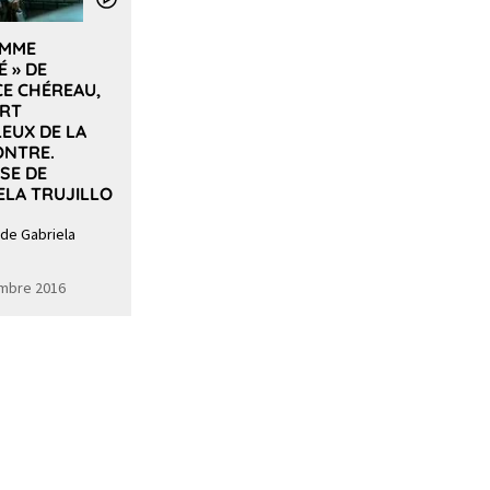
OMME
É » DE
CE CHÉREAU,
ART
LEUX DE LA
ONTRE.
SE DE
ELA TRUJILLO
 de Gabriela
mbre 2016