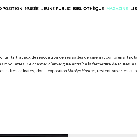
XPOSITION
MUSÉE
JEUNE PUBLIC
BIBLIOTHÈQUE
MAGAZINE
LI
rtants travaux de rénovation de ses salles de cinéma,
comprenant not
es moquettes. Ce chantier d’envergure entraîne la fermeture de toutes les 
Les autres activités, dont l'exposition
Marilyn Monroe
, restent ouvertes au pu