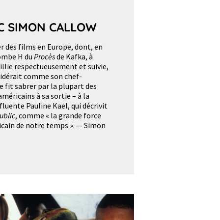
C SIMON CALLOW
er des films en Europe, dont, en
bombe H du
Procès
de Kafka, à
eillie respectueusement et suivie,
nsidérait comme son chef-
se fit sabrer par la plupart des
américains à sa sortie – à la
fluente Pauline Kael, qui décrivit
ublic
, comme « la grande force
icain de notre temps ». — Simon