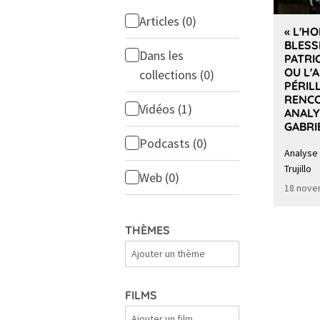
Articles
(0)
« L'H
BLESS
Dans les
PATRI
OU L'
collections
(0)
PÉRIL
RENC
Vidéos
(1)
ANALY
GABRI
Podcasts
(0)
Analyse
Trujillo
Web
(0)
18 nove
THÈMES
Thèmes
FILMS