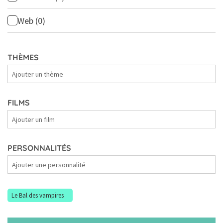
Web
(0)
THÈMES
Thèmes
FILMS
Films
PERSONNALITÉS
Personnalités
Le Bal des vampires