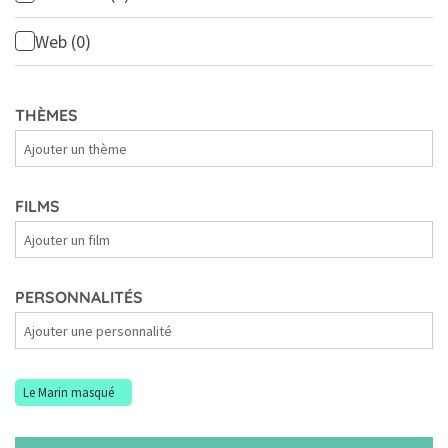
Web
(0)
THÈMES
Thèmes
FILMS
Films
PERSONNALITÉS
Personnalités
Le Marin masqué