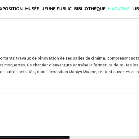
XPOSITION
MUSÉE
JEUNE PUBLIC
BIBLIOTHÈQUE
MAGAZINE
LI
rtants travaux de rénovation de ses salles de cinéma,
comprenant not
es moquettes. Ce chantier d’envergure entraîne la fermeture de toutes les 
Les autres activités, dont l'exposition
Marilyn Monroe
, restent ouvertes au pu