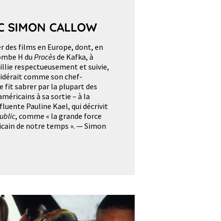
C SIMON CALLOW
er des films en Europe, dont, en
bombe H du
Procès
de Kafka, à
eillie respectueusement et suivie,
nsidérait comme son chef-
se fit sabrer par la plupart des
américains à sa sortie – à la
fluente Pauline Kael, qui décrivit
ublic
, comme « la grande force
icain de notre temps ». — Simon