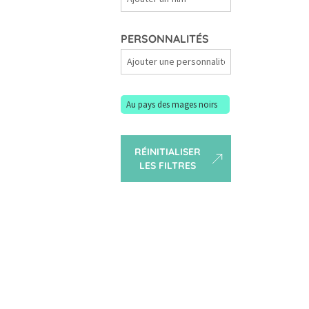
Films
PERSONNALITÉS
Personnalités
Au pays des mages noirs
RÉINITIALISER
LES FILTRES