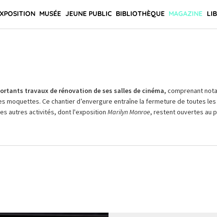
XPOSITION
MUSÉE
JEUNE PUBLIC
BIBLIOTHÈQUE
MAGAZINE
LI
rtants travaux de rénovation de ses salles de cinéma,
comprenant not
es moquettes. Ce chantier d’envergure entraîne la fermeture de toutes les 
Les autres activités, dont l'exposition
Marilyn Monroe
, restent ouvertes au pu