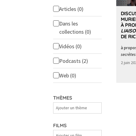
Articles
(0)
DISCU
MURIE
Dans les
À PRO
LIAIS
collections
(0)
DE RI
Vidéos
(0)
à propo
secrètes
Podcasts
(2)
2 juin 2
Web
(0)
THÈMES
Thèmes
FILMS