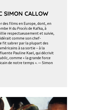
C SIMON CALLOW
er des films en Europe, dont, en
bombe H du
Procès
de Kafka, à
eillie respectueusement et suivie,
nsidérait comme son chef-
se fit sabrer par la plupart des
américains à sa sortie – à la
fluente Pauline Kael, qui décrivit
ublic
, comme « la grande force
icain de notre temps ». — Simon