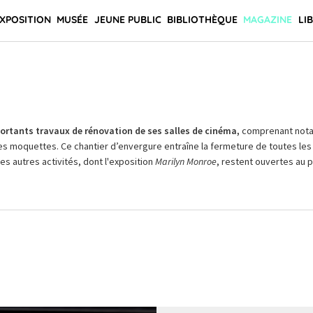
XPOSITION
MUSÉE
JEUNE PUBLIC
BIBLIOTHÈQUE
MAGAZINE
LI
rtants travaux de rénovation de ses salles de cinéma,
comprenant not
es moquettes. Ce chantier d’envergure entraîne la fermeture de toutes les 
Les autres activités, dont l'exposition
Marilyn Monroe
, restent ouvertes au pu