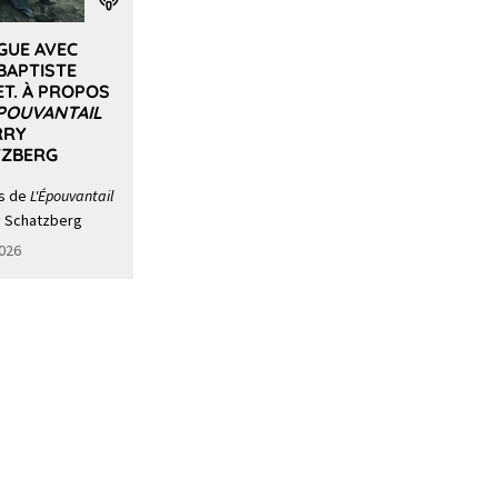
GUE AVEC
BAPTISTE
T. À PROPOS
ÉPOUVANTAIL
RRY
TZBERG
s de
L'Épouvantail
y Schatzberg
2026