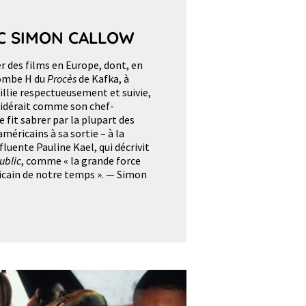
C SIMON CALLOW
er des films en Europe, dont, en
bombe H du
Procès
de Kafka, à
eillie respectueusement et suivie,
nsidérait comme son chef-
se fit sabrer par la plupart des
américains à sa sortie – à la
fluente Pauline Kael, qui décrivit
ublic
, comme « la grande force
icain de notre temps ». — Simon