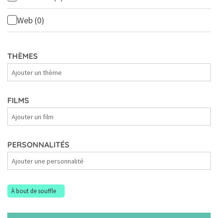
Web
(0)
THÈMES
Thèmes
FILMS
Films
PERSONNALITÉS
Personnalités
À bout de souffle