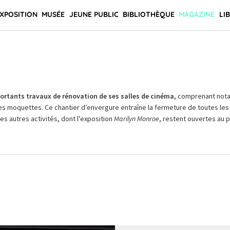
XPOSITION
MUSÉE
JEUNE PUBLIC
BIBLIOTHÈQUE
MAGAZINE
LI
rtants travaux de rénovation de ses salles de cinéma,
comprenant not
es moquettes. Ce chantier d’envergure entraîne la fermeture de toutes les 
Les autres activités, dont l'exposition
Marilyn Monroe
, restent ouvertes au pu