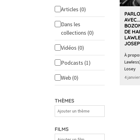
Articles
(0)
PARLO
AVEC..
Dans les
BOZON
DE HA
collections
(0)
LAWLE
JOSEP
Vidéos
(0)
À propo
Podcasts
(1)
Lawless
Losey
Web
(0)
4 janvie
THÈMES
Thèmes
FILMS