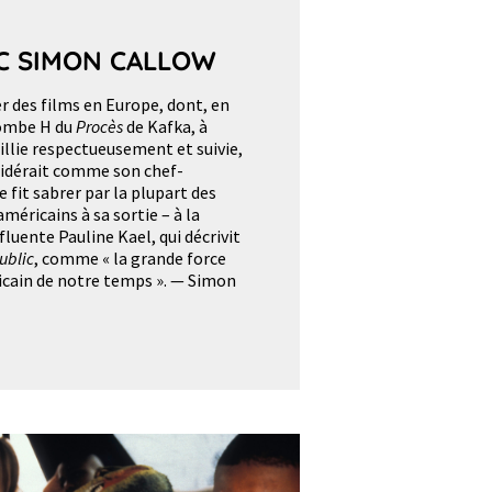
C SIMON CALLOW
er des films en Europe, dont, en
bombe H du
Procès
de Kafka, à
eillie respectueusement et suivie,
nsidérait comme son chef-
se fit sabrer par la plupart des
américains à sa sortie – à la
fluente Pauline Kael, qui décrivit
ublic
, comme « la grande force
icain de notre temps ». — Simon