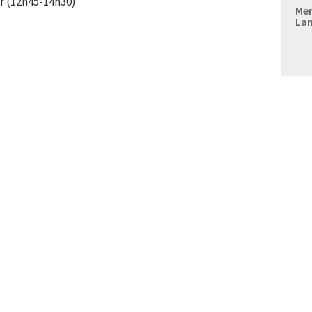
r (12h45-14h30)
Mer
Lan