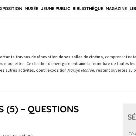
XPOSITION
MUSÉE
JEUNE PUBLIC
BIBLIOTHÈQUE
MAGAZINE
LI
rtants travaux de rénovation de ses salles de cinéma,
comprenant not
es moquettes. Ce chantier d’envergure entraîne la fermeture de toutes les 
Les autres activités, dont l'exposition
Marilyn Monroe
, restent ouvertes au pu
 (5) – QUESTIONS
SÉ
TOU