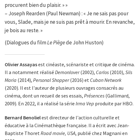
procurent bien du plaisir. » »
– Joseph Rearden (Paul Newman) : « Je ne sais pas pour
vous, Slade, mais je ne suis pas prêt à mourir. En revanche,
je bois au reste. »
(Dialogues du film
Le Piège
de John Huston)
Olivier Assayas
est cinéaste, scénariste et critique de cinéma.
Il a notamment réalisé
Demonlover
(2002),
Carlos
(2010),
Sils
Maria
(2014),
Personal Shopper
(2016) et
Cuban Network
(2020). Il est l'auteur de plusieurs ouvrages consacrés au
cinéma, dont un recueil de ses essais,
Présences
(Gallimard,
2009). En 2022, il a réalisé la série
Irma Vep
produite par HBO.
Bernard Benoliel
est directeur de l'action culturelle et
éducative à la Cinémathèque française. Il a écrit avec Jean-
Baptiste Thoret
Road movie, USA
, publié chez Magnani en