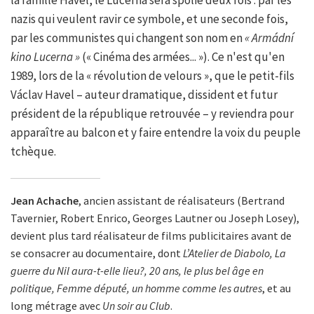
la famille Havel, le Lucerna sera spolié deux fois : par les
nazis qui veulent ravir ce symbole, et une seconde fois,
par les communistes qui changent son nom en
« Armádní
kino Lucerna »
(« Cinéma des armées... »). Ce n'est qu'en
1989, lors de la « révolution de velours », que le petit-fils
Václav Havel – auteur dramatique, dissident et futur
président de la république retrouvée – y reviendra pour
apparaître au balcon et y faire entendre la voix du peuple
tchèque.
Jean Achache
, ancien assistant de réalisateurs (Bertrand
Tavernier, Robert Enrico, Georges Lautner ou Joseph Losey),
devient plus tard réalisateur de films publicitaires avant de
se consacrer au documentaire, dont
L’Atelier de Diabolo, La
guerre du Nil aura-t-elle lieu?, 20 ans, le plus bel âge en
politique, Femme député, un homme comme les autres
, et au
long métrage avec
Un soir au Club
.