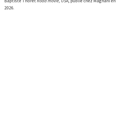
Baptiste Thoret
Road movie, USA
, publié chez Magnani en
2026.