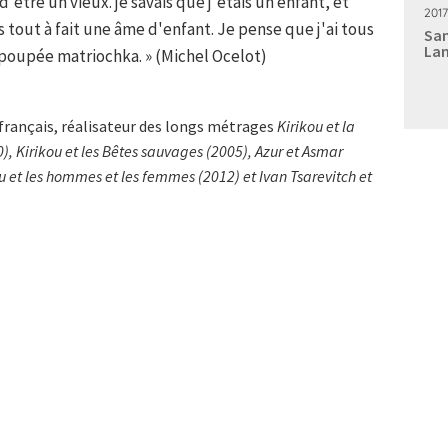
 d'être un vieux. je savais que j'étais un enfant, et
2017
as tout à fait une âme d'enfant. Je pense que j'ai tous
Sam
Lan
 poupée matriochka. » (Michel Ocelot)
français, réalisateur des longs métrages
Kirikou et la
0),
Kirikou et les Bêtes sauvages
(2005),
Azur et Asmar
ou et les hommes et les femmes
(2012) et
Ivan Tsarevitch et