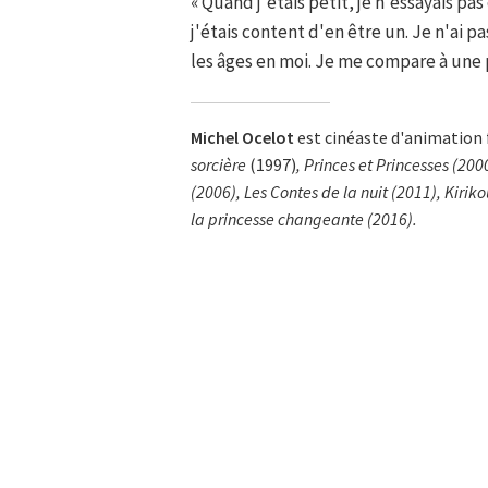
« Quand j'étais petit, je n'essayais pas
j'étais content d'en être un. Je n'ai p
les âges en moi. Je me compare à une
Michel Ocelot
est cinéaste d'animation 
sorcière
(1997)
,
Princes et Princesses
(200
(2006),
Les Contes de la nuit
(2011),
Kirik
la princesse changeante
(2016).