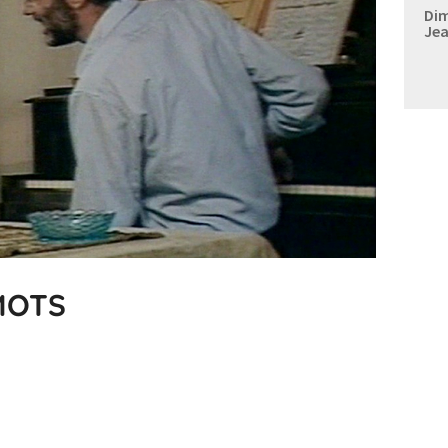
Dim
Jea
MOTS