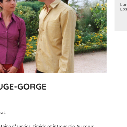
Lun
Eps
OUGE-GORGE
rat.
aine d'années, timide et introvertie. Au cours