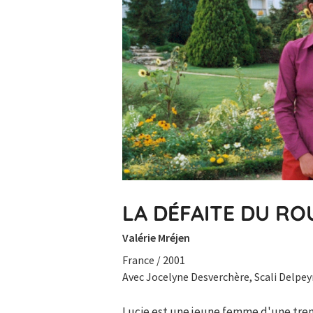
LA DÉFAITE DU R
Valérie Mréjen
France / 2001
Avec Jocelyne Desverchère, Scali Delpey
Lucie est une jeune femme d'une trent