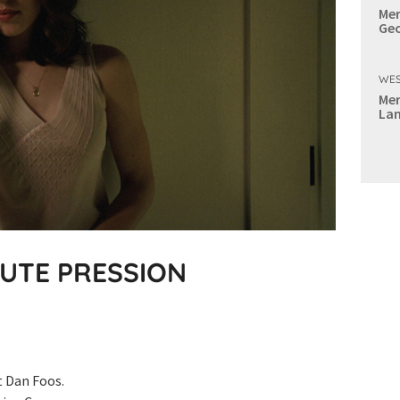
Mer
Geo
WES
Mer
Lan
AUTE PRESSION
t Dan Foos.