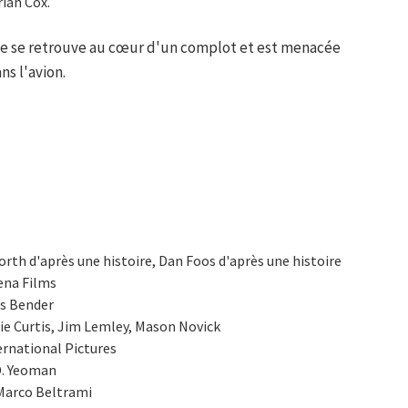
ian Cox.
me se retrouve au cœur d'un complot et est menacée
ns l'avion.
worth d'après une histoire, Dan Foos d'après une histoire
ena Films
is Bender
nie Curtis, Jim Lemley, Mason Novick
ternational Pictures
D. Yeoman
Marco Beltrami