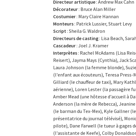
Directeur artistique
: Andrew Max Cahn
Décorateur
: Bruce Alan Miller
Costumier
: Mary Claire Hannan
Monteurs
: Patrick Lussier, Stuart Levy
Script
: Sheila G. Waldron
Directeurs de casting
: Lisa Beach, Sar
Cascadeur
: Joel J. Kramer
Interprètes
: Rachel McAdams (Lisa Reise
Reisert), Jayma Mays (Cynthia), Jack Sca
Laura Johnson (la femme blonde), Suzie 
(l'enfant aux écouteurs), Teresa Press-
Gilliard (le chauffeur de taxi), Mary Ka
aérienne), Loren Lester (la passagère fur
Amber Mead (une hôtesse d'accueil à Dall
Anderson (la mère de Rebecca), Jeanine 
(le barman du Tex-Mex), Kyle Gallner (le 
présentatrice du journal télévisé), Monic
pilote), Dane Farwell (le tueur à gages 
(l'assistante de Keefe), Colby Donaldson