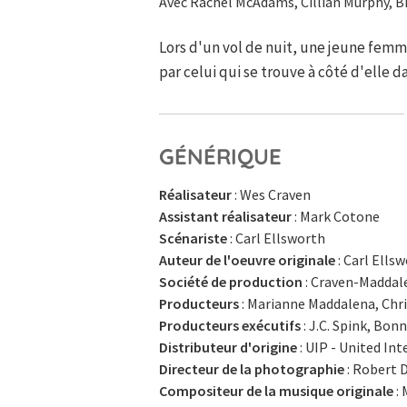
Avec Rachel McAdams, Cillian Murphy, Br
Lors d'un vol de nuit, une jeune fem
par celui qui se trouve à côté d'elle da
GÉNÉRIQUE
Réalisateur
: Wes Craven
Assistant réalisateur
: Mark Cotone
Scénariste
: Carl Ellsworth
Auteur de l'oeuvre originale
: Carl Ells
Société de production
: Craven-Maddal
Producteurs
: Marianne Maddalena, Chr
Producteurs exécutifs
: J.C. Spink, Bon
Distributeur d'origine
: UIP - United In
Directeur de la photographie
: Robert 
Compositeur de la musique originale
: 