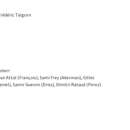
Frédéric Talgorn
bherr
van Attal (François), Sami Frey (Akerman), Gilles
aniel), Samir Guesmi (Driss), Dimitri Rataud (Perez)