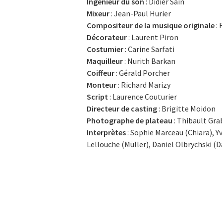
Ingénieur du son
: Didier Saïn
Mixeur
: Jean-Paul Hurier
Compositeur de la musique originale
: 
Décorateur
: Laurent Piron
Costumier
: Carine Sarfati
Maquilleur
: Nurith Barkan
Coiffeur
: Gérald Porcher
Monteur
: Richard Marizy
Script
: Laurence Couturier
Directeur de casting
: Brigitte Moidon
Photographe de plateau
: Thibault Gra
Interprètes
: Sophie Marceau (Chiara), Y
Lellouche (Müller), Daniel Olbrychski (D