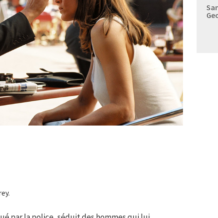
Sam
Geo
ey.
qué par la police, séduit des hommes qui lui