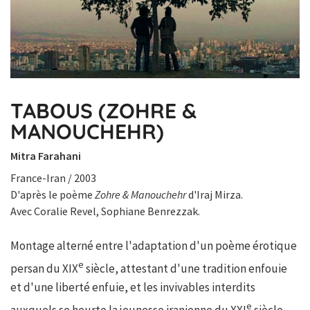
TABOUS (ZOHRE &
MANOUCHEHR)
Mitra Farahani
France-Iran / 2003
D'après le poème
Zohre & Manouchehr
d'Iraj Mirza.
Avec Coralie Revel, Sophiane Benrezzak.
Montage alterné entre l'adaptation d'un poème érotique
e
persan du XIX
siècle, attestant d'une tradition enfouie
et d'une liberté enfuie, et les invivables interdits
e
auxquels se heurte la jeunesse iranienne du XXI
siècle.