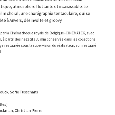
ique, atmosphère flottante et insaisissable. Le
lm choral, une chorégraphie tentaculaire, qui se
té à Anvers, désinvolte et groovy.
7 par la Cinémathèque royale de Belgique–CINEMATEK, avec
, à partir des négatifs 35 mm conservés dans les collections
e restaurée sous la supervision du réalisateur, son restauré
l.
ouck, Sofie Tusschans
lles)
ockman, Christian Pierre