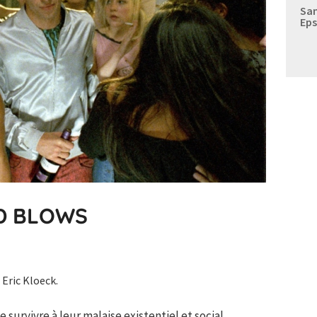
Sam
Eps
D BLOWS
 Eric Kloeck.
urvivre à leur malaise existentiel et social.