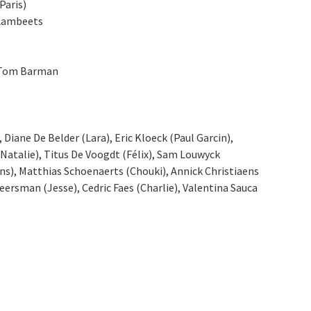
Paris)
 Lambeets
 Tom Barman
 Diane De Belder (Lara), Eric Kloeck (Paul Garcin),
(Natalie), Titus De Voogdt (Félix), Sam Louwyck
ns), Matthias Schoenaerts (Chouki), Annick Christiaens
eersman (Jesse), Cedric Faes (Charlie), Valentina Sauca