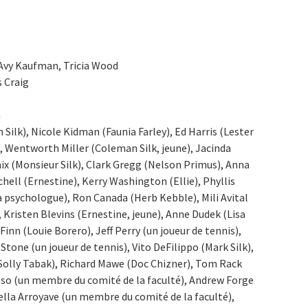
 Avy Kaufman, Tricia Wood
s Craig
a
ilk), Nicole Kidman (Faunia Farley), Ed Harris (Lester
, Wentworth Miller (Coleman Silk, jeune), Jacinda
nix (Monsieur Silk), Clark Gregg (Nelson Primus), Anna
hell (Ernestine), Kerry Washington (Ellie), Phyllis
a psychologue), Ron Canada (Herb Kebble), Mili Avital
, Kristen Blevins (Ernestine, jeune), Anne Dudek (Lisa
inn (Louie Borero), Jeff Perry (un joueur de tennis),
Stone (un joueur de tennis), Vito DeFilippo (Mark Silk),
 (Solly Tabak), Richard Mawe (Doc Chizner), Tom Rack
usso (un membre du comité de la faculté), Andrew Forge
ella Arroyave (un membre du comité de la faculté),