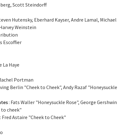
berg, Scott Steindorff
even Hutensky, Eberhard Kayser, Andre Lamal, Michael
 Harvey Weinstein
tribution
s Escoffier
de La Haye
 Rachel Portman
Irving Berlin "Cheek to Cheek", Andy Razaf "Honeysuckle
ntes
: Fats Waller "Honeysuckle Rose", George Gershwin
 to cheek"
: Fred Astaire "Cheek to Cheek"
lo