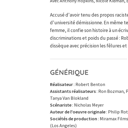
Avec Anthony Hopkins, Nicole Kidman, Ed
Accusé d'avoir tenu des propos racist
d'université démissionne. En même te
femme, il confie son histoire à un éc
discriminations et poids du passé : R
dissèque avec précision les fêlures et
GÉNÉRIQUE
Réalisateur
: Robert Benton
Assistants réalisateurs
: Ron Bozman, P
Tanya Van Blokland
Scénariste
: Nicholas Meyer
Auteur de l'oeuvre originale
: Philip Ro
Sociétés de production
: Miramax Films
(Los Angeles)