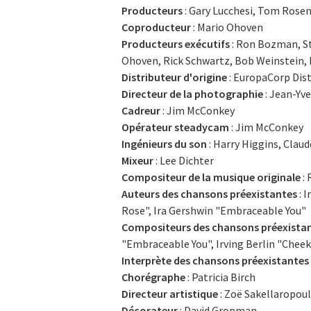
Producteurs
: Gary Lucchesi, Tom Rosen
Coproducteur
: Mario Ohoven
Producteurs exécutifs
: Ron Bozman, St
Ohoven, Rick Schwartz, Bob Weinstein,
Distributeur d'origine
: EuropaCorp Dis
Directeur de la photographie
: Jean-Yve
Cadreur
: Jim McConkey
Opérateur steadycam
: Jim McConkey
Ingénieurs du son
: Harry Higgins, Clau
Mixeur
: Lee Dichter
Compositeur de la musique originale
:
Auteurs des chansons préexistantes
: 
Rose", Ira Gershwin "Embraceable You"
Compositeurs des chansons préexista
"Embraceable You", Irving Berlin "Cheek
Interprète des chansons préexistantes
Chorégraphe
: Patricia Birch
Directeur artistique
: Zoë Sakellaropou
Décorateur
: David Gropman