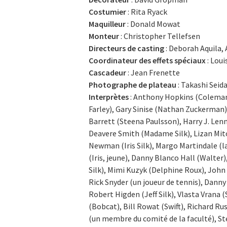
Costumier
: Rita Ryack
Maquilleur
: Donald Mowat
Monteur
: Christopher Tellefsen
Directeurs de casting
: Deborah Aquila,
Coordinateur des effets spéciaux
: Loui
Cascadeur
: Jean Frenette
Photographe de plateau
: Takashi Seid
Interprètes
: Anthony Hopkins (Coleman S
Farley), Gary Sinise (Nathan Zuckerman)
Barrett (Steena Paulsson), Harry J. Len
Deavere Smith (Madame Silk), Lizan Mitc
Newman (Iris Silk), Margo Martindale (l
(Iris, jeune), Danny Blanco Hall (Walter)
Silk), Mimi Kuzyk (Delphine Roux), John F
Rick Snyder (un joueur de tennis), Danny 
Robert Higden (Jeff Silk), Vlasta Vrana
(Bobcat), Bill Rowat (Swift), Richard R
(un membre du comité de la faculté), St