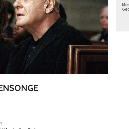
Mer
Geo
MENSONGE
h.