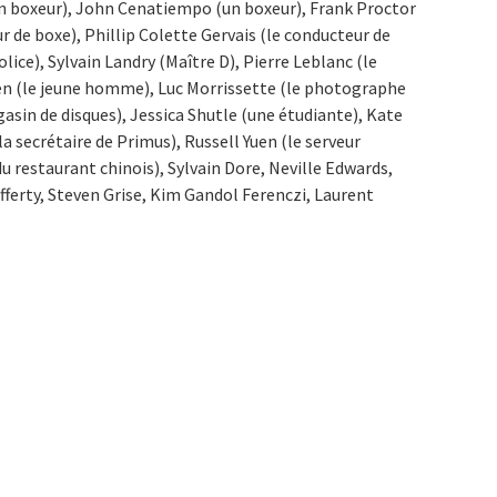
n boxeur), John Cenatiempo (un boxeur), Frank Proctor
r de boxe), Phillip Colette Gervais (le conducteur de
police), Sylvain Landry (Maître D), Pierre Leblanc (le
n (le jeune homme), Luc Morrissette (le photographe
gasin de disques), Jessica Shutle (une étudiante), Kate
 secrétaire de Primus), Russell Yuen (le serveur
u restaurant chinois), Sylvain Dore, Neville Edwards,
afferty, Steven Grise, Kim Gandol Ferenczi, Laurent