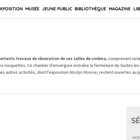
XPOSITION
MUSÉE
JEUNE PUBLIC
BIBLIOTHÈQUE
MAGAZINE
LI
rtants travaux de rénovation de ses salles de cinéma,
comprenant not
es moquettes. Ce chantier d’envergure entraîne la fermeture de toutes les 
Les autres activités, dont l'exposition
Marilyn Monroe
, restent ouvertes au pu
SÉ
HOM