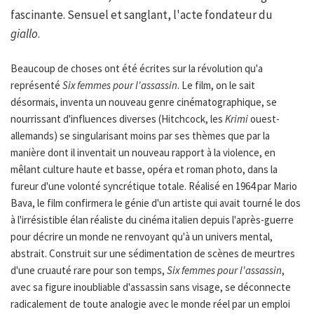
fascinante. Sensuel et sanglant, l'acte fondateur du
giallo
.
Beaucoup de choses ont été écrites sur la révolution qu'a
représenté
Six femmes pour l'assassin
. Le film, on le sait
désormais, inventa un nouveau genre cinématographique, se
nourrissant d'influences diverses (Hitchcock, les
Krimi
ouest-
allemands) se singularisant moins par ses thèmes que par la
manière dont il inventait un nouveau rapport à la violence, en
mêlant culture haute et basse, opéra et roman photo, dans la
fureur d'une volonté syncrétique totale. Réalisé en 1964 par Mario
Bava, le film confirmera le génie d'un artiste qui avait tourné le dos
à l'irrésistible élan réaliste du cinéma italien depuis l'après-guerre
pour décrire un monde ne renvoyant qu'à un univers mental,
abstrait. Construit sur une sédimentation de scènes de meurtres
d'une cruauté rare pour son temps,
Six femmes pour l'assassin
,
avec sa figure inoubliable d'assassin sans visage, se déconnecte
radicalement de toute analogie avec le monde réel par un emploi