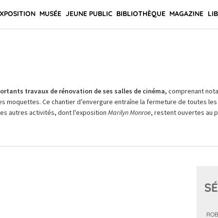
XPOSITION
MUSÉE
JEUNE PUBLIC
BIBLIOTHÈQUE
MAGAZINE
LI
rtants travaux de rénovation de ses salles de cinéma,
comprenant not
es moquettes. Ce chantier d’envergure entraîne la fermeture de toutes les 
Les autres activités, dont l'exposition
Marilyn Monroe
, restent ouvertes au pu
SÉ
ROB