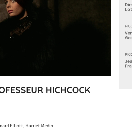
Dim
Lot
RIC
Ven
Geo
RIC
Jeu
Fra
ROFESSEUR HICHCOCK
ard Elliott, Harriet Medin.