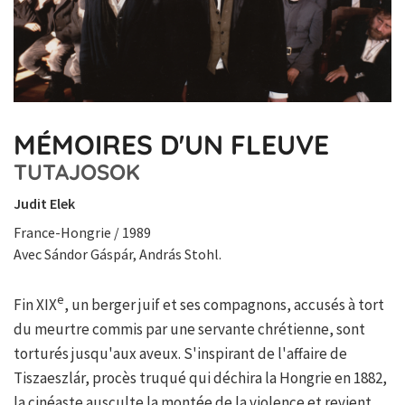
MÉMOIRES D'UN FLEUVE
TUTAJOSOK
Judit Elek
France-Hongrie / 1989
Avec Sándor Gáspár, András Stohl.
e
Fin XIX
, un berger juif et ses compagnons, accusés à tort
du meurtre commis par une servante chrétienne, sont
torturés jusqu'aux aveux. S'inspirant de l'affaire de
Tiszaeszlár, procès truqué qui déchira la Hongrie en 1882,
la cinéaste ausculte la montée de la violence et revient