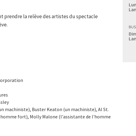
Lun
Lan
t prendre la relève des artistes du spectacle
ève.
BUS
Dim
Lan
Corporation
ures
ssley
(un machiniste), Buster Keaton (un machiniste), Al St.
(l'homme fort), Molly Malone (l'assistante de l'homme