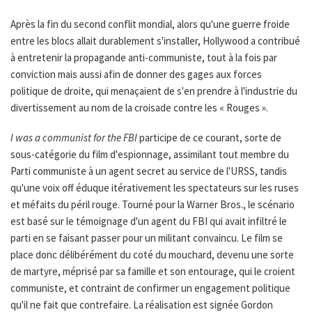
Après la fin du second conflit mondial, alors qu'une guerre froide
entre les blocs allait durablement s'installer, Hollywood a contribué
à entretenir la propagande anti-communiste, tout à la fois par
conviction mais aussi afin de donner des gages aux forces
politique de droite, qui menaçaient de s'en prendre à l'industrie du
divertissement au nom de la croisade contre les « Rouges ».
I was a communist for the FBI
participe de ce courant, sorte de
sous-catégorie du film d'espionnage, assimilant tout membre du
Parti communiste à un agent secret au service de l'URSS, tandis
qu'une voix off éduque itérativement les spectateurs sur les ruses
et méfaits du péril rouge. Tourné pour la Warner Bros., le scénario
est basé sur le témoignage d'un agent du FBI qui avait infiltré le
parti en se faisant passer pour un militant convaincu. Le film se
place donc délibérément du coté du mouchard, devenu une sorte
de martyre, méprisé par sa famille et son entourage, qui le croient
communiste, et contraint de confirmer un engagement politique
qu'il ne fait que contrefaire. La réalisation est signée Gordon