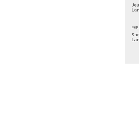
Jeu
Lan
PER
Sam
Lan