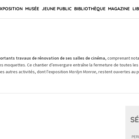
XPOSITION
MUSÉE
JEUNE PUBLIC
BIBLIOTHÈQUE
MAGAZINE
LI
rtants travaux de rénovation de ses salles de cinéma,
comprenant not
es moquettes. Ce chantier d’envergure entraîne la fermeture de toutes les 
Les autres activités, dont l'exposition
Marilyn Monroe
, restent ouvertes au pu
SÉ
PER