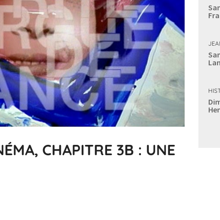
Sam
Fra
JEA
Sam
Lan
HIS
Dim
Hen
NÉMA, CHAPITRE 3B : UNE