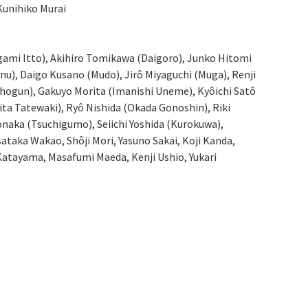
Kunihiko Murai
mi Itto), Akihiro Tomikawa (Daigoro), Junko Hitomi
nu), Daigo Kusano (Mudo), Jirô Miyaguchi (Muga), Renji
shogun), Gakuyo Morita (Imanishi Uneme), Kyôichi Satô
ta Tatewaki), Ryô Nishida (Okada Gonoshin), Riki
naka (Tsuchigumo), Seiichi Yoshida (Kurokuwa),
taka Wakao, Shôji Mori, Yasuno Sakai, Koji Kanda,
Katayama, Masafumi Maeda, Kenji Ushio, Yukari