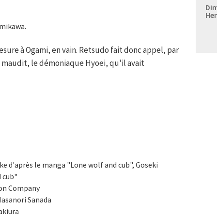
Dim
Hen
omikawa.
esure à Ogami, en vain. Retsudo fait donc appel, par
ls maudit, le démoniaque Hyoei, qu'il avait
ke d'après le manga "Lone wolf and cub", Goseki
d cub"
ion Company
asanori Sanada
akiura