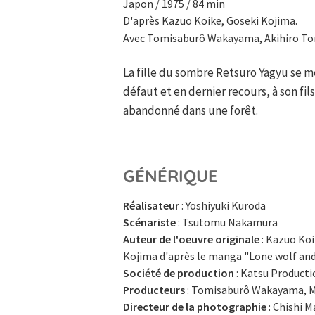
Japon / 1975 / 84 min
D'après Kazuo Koike, Goseki Kojima.
Avec Tomisaburô Wakayama, Akihiro T
La fille du sombre Retsuro Yagyu se m
défaut et en dernier recours, à son fi
abandonné dans une forêt.
GÉNÉRIQUE
Réalisateur
: Yoshiyuki Kuroda
Scénariste
: Tsutomu Nakamura
Auteur de l'oeuvre originale
: Kazuo Koi
Kojima d'après le manga "Lone wolf an
Société de production
: Katsu Product
Producteurs
: Tomisaburô Wakayama, M
Directeur de la photographie
: Chishi M