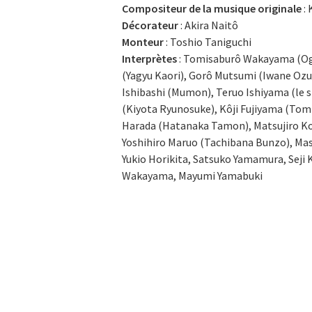
Compositeur de la musique originale
: 
Décorateur
: Akira Naitô
Monteur
: Toshio Taniguchi
Interprètes
: Tomisaburô Wakayama (Oga
(Yagyu Kaori), Gorô Mutsumi (Iwane Ozu
Ishibashi (Mumon), Teruo Ishiyama (le 
(Kiyota Ryunosuke), Kôji Fujiyama (Tomi
Harada (Hatanaka Tamon), Matsujiro Ko
Yoshihiro Maruo (Tachibana Bunzo), Masa
Yukio Horikita, Satsuko Yamamura, Seji 
Wakayama, Mayumi Yamabuki