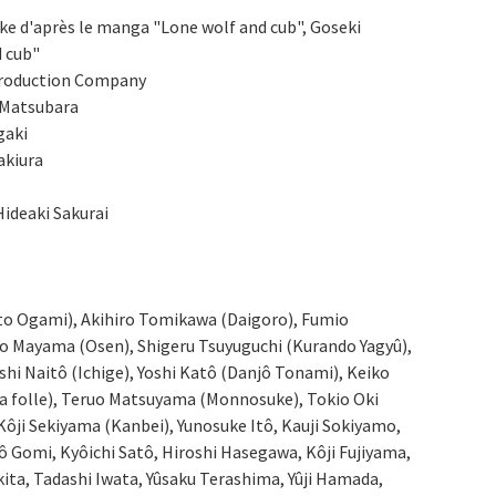
ke d'après le manga "Lone wolf and cub", Goseki
d cub"
Production Company
 Matsubara
gaki
akiura
Hideaki Sakurai
o Ogami), Akihiro Tomikawa (Daigoro), Fumio
 Mayama (Osen), Shigeru Tsuyuguchi (Kurando Yagyû),
hi Naitô (Ichige), Yoshi Katô (Danjô Tonami), Keiko
la folle), Teruo Matsuyama (Monnosuke), Tokio Oki
ôji Sekiyama (Kanbei), Yunosuke Itô, Kauji Sokiyamo,
 Gomi, Kyôichi Satô, Hiroshi Hasegawa, Kôji Fujiyama,
ita, Tadashi Iwata, Yûsaku Terashima, Yûji Hamada,