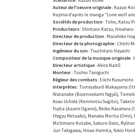
Scénariste
: Kazuo Koike
Auteur de l'oeuvre originale
: Kazuo Koi
Kojima d'après le manga "Lone wolf an
Sociétés de production
: Toho, Katsu 
Producteurs
: Shintaro Katsu, Hisaharu
Directeur de production
: Masahiko Ina
Directeur de la photographie
: Chishi M
Ingénieur du son
: Tsuchitaro Hayashi
Compositeur de la musique originale
: 
Directeur artistique
: Akira Naitô
Monteur
: Toshio Taniguchi
Régleur des combats
: Eiichi Kusumoto
Interprètes
: Tomisaburô Wakayama (Itt
Watanabe (Bizennokami Yagyû), Tomoko
Asao Uchida (Kenmotsu Sugito), Taketos
Fujita (Azami Ogami), Reiko Kasahara (
(Yagyu Retsudo), Manabu Morita (Omi), K
Michimaro Kotabe, Saburo Date, Ryûtarô
Jun Takigawa, Hisao Hamita, Yukio Horik