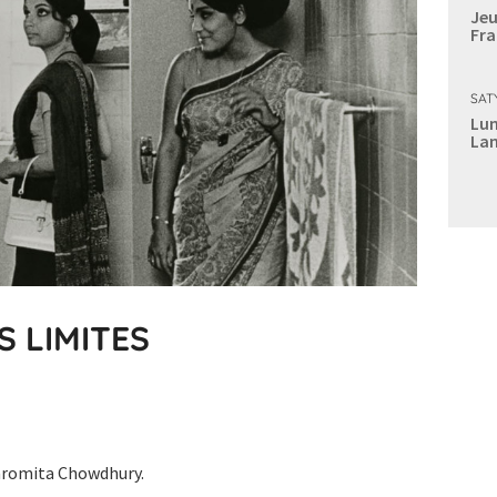
Jeu
Fra
SAT
Lun
Lan
 LIMITES
aromita Chowdhury.