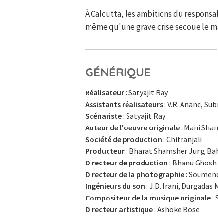
À Calcutta, les ambitions du responsa
même qu'une grave crise secoue le mar
GÉNÉRIQUE
Réalisateur
: Satyajit Ray
Assistants réalisateurs
: V.R. Anand, Sub
Scénariste
: Satyajit Ray
Auteur de l'oeuvre originale
: Mani Sha
Société de production
: Chitranjali
Producteur
: Bharat Shamsher Jung Ba
Directeur de production
: Bhanu Ghosh
Directeur de la photographie
: Soumen
Ingénieurs du son
: J.D. Irani, Durgadas 
Compositeur de la musique originale
: 
Directeur artistique
: Ashoke Bose