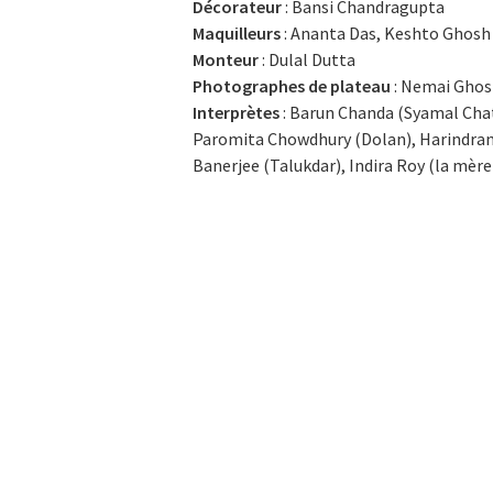
Décorateur
: Bansi Chandragupta
Maquilleurs
: Ananta Das, Keshto Ghosh
Monteur
: Dulal Dutta
Photographes de plateau
: Nemai Ghos
Interprètes
: Barun Chanda (Syamal Chat
Paromita Chowdhury (Dolan), Harindran
Banerjee (Talukdar), Indira Roy (la mèr