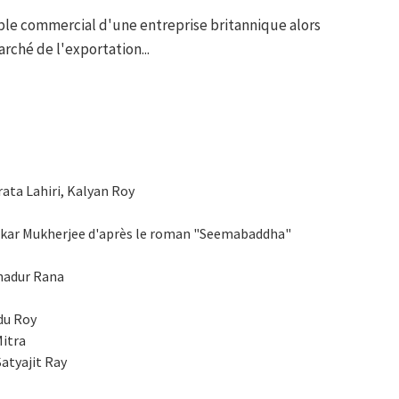
ble commercial d'une entreprise britannique alors
ché de l'exportation...
rata Lahiri, Kalyan Roy
nkar Mukherjee d'après le roman "Seemabaddha"
hadur Rana
du Roy
Mitra
Satyajit Ray