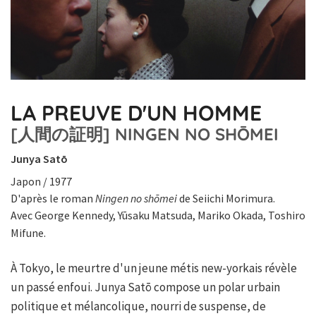
LA PREUVE D'UN HOMME
[人間の証明] NINGEN NO SHŌMEI
Junya Satō
Japon / 1977
D'après le roman
Ningen no shōmei
de Seiichi Morimura.
Avec George Kennedy, Yūsaku Matsuda, Mariko Okada, Toshiro
Mifune.
À Tokyo, le meurtre d'un jeune métis new-yorkais révèle
un passé enfoui. Junya Satō compose un polar urbain
politique et mélancolique, nourri de suspense, de