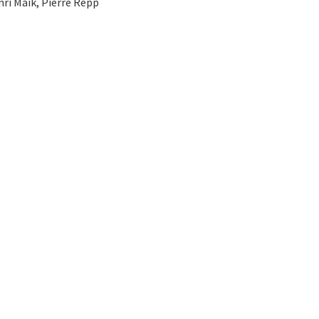
nri Maïk, Pierre Repp