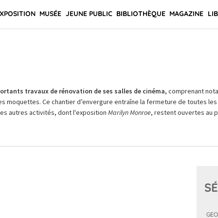
XPOSITION
MUSÉE
JEUNE PUBLIC
BIBLIOTHÈQUE
MAGAZINE
LI
rtants travaux de rénovation de ses salles de cinéma,
comprenant not
es moquettes. Ce chantier d’envergure entraîne la fermeture de toutes les 
Les autres activités, dont l'exposition
Marilyn Monroe
, restent ouvertes au pu
SÉ
GEO