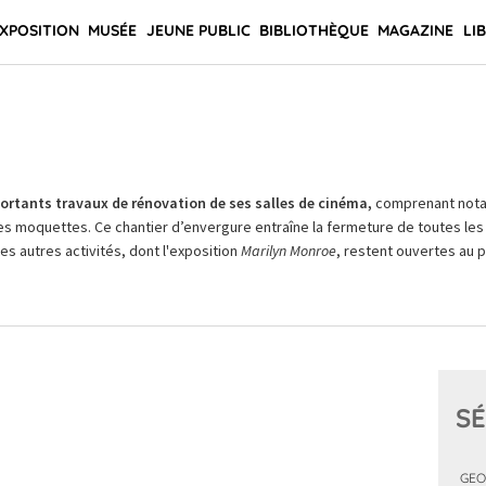
XPOSITION
MUSÉE
JEUNE PUBLIC
BIBLIOTHÈQUE
MAGAZINE
LI
rtants travaux de rénovation de ses salles de cinéma,
comprenant not
es moquettes. Ce chantier d’envergure entraîne la fermeture de toutes les 
Les autres activités, dont l'exposition
Marilyn Monroe
, restent ouvertes au pu
SÉ
GEO