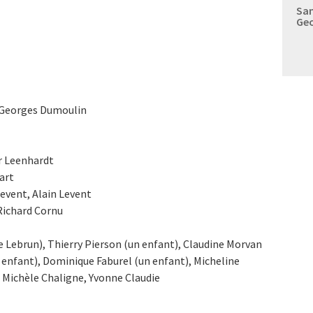
Sam
Geo
, Georges Dumoulin
r Leenhardt
art
Levent, Alain Levent
Richard Cornu
 Lebrun), Thierry Pierson (un enfant), Claudine Morvan
n enfant), Dominique Faburel (un enfant), Micheline
, Michèle Chaligne, Yvonne Claudie