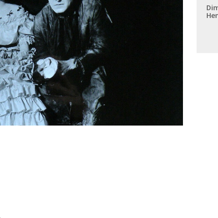
Dim
Hen