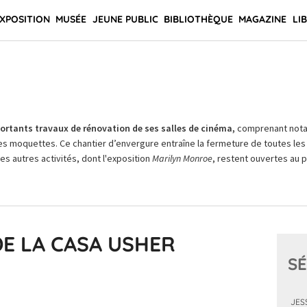
XPOSITION
MUSÉE
JEUNE PUBLIC
BIBLIOTHÈQUE
MAGAZINE
LI
rtants travaux de rénovation de ses salles de cinéma,
comprenant not
es moquettes. Ce chantier d’envergure entraîne la fermeture de toutes les 
Les autres activités, dont l'exposition
Marilyn Monroe
, restent ouvertes au pu
DE LA CASA USHER
SÉ
JES