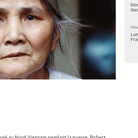
Dim
Geo
PAN
Lun
Fra
urné au Nord-Vietnam pendant la guerre, Robert