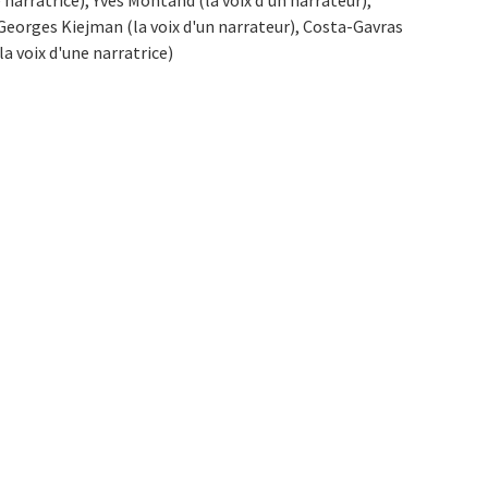
e narratrice), Yves Montand (la voix d'un narrateur),
, Georges Kiejman (la voix d'un narrateur), Costa-Gavras
la voix d'une narratrice)