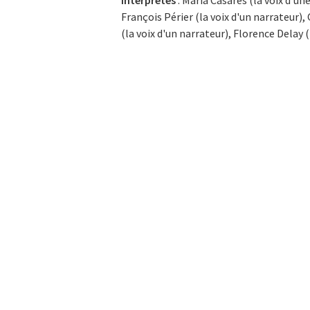
Interprètes
: Maria Casarès (la voix d'un
François Périer (la voix d'un narrateur)
(la voix d'un narrateur), Florence Delay (