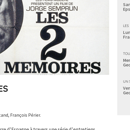
Sam
Eps
LES
Lun
Fra
TOU
Mer
Geo
UN 
ES
Ven
Geo
tand, François Périer.
rre d'Espagne à travers une série d'entretiens