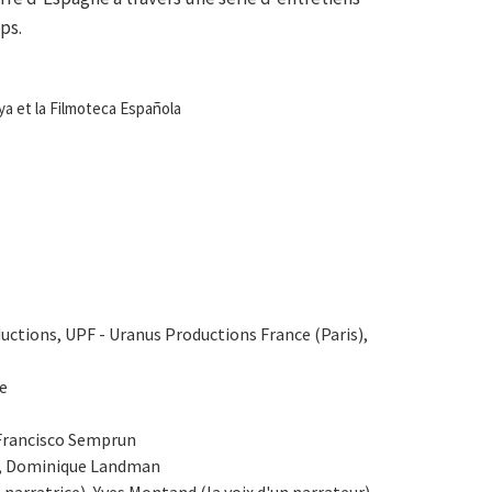
ps.
ya et la Filmoteca Española
ductions, UPF - Uranus Productions France (Paris),
re
Francisco Semprun
er, Dominique Landman