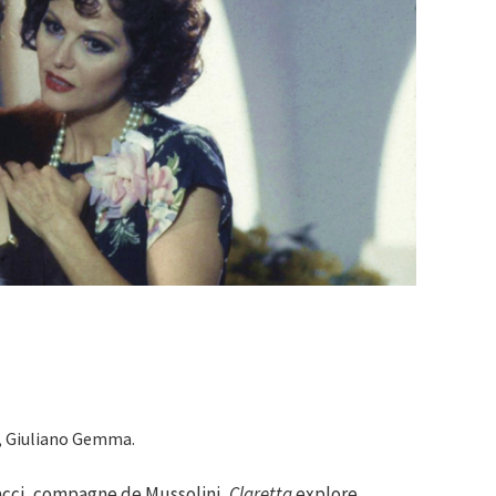
k, Giuliano Gemma.
acci, compagne de Mussolini,
Claretta
explore