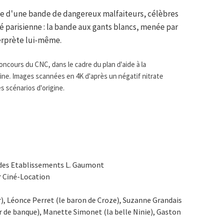
ite d'une bande de dangereux malfaiteurs, célèbres
é parisienne : la bande aux gants blancs, menée par
terprète lui-même.
ncours du CNC, dans le cadre du plan d'aide à la
oine. Images scannées en 4K d'après un négatif nitrate
s scénarios d'origine.
té des Etablissements L. Gaumont
ir Ciné-Location
), Léonce Perret (le baron de Croze), Suzanne Grandais
eur de banque), Manette Simonet (la belle Ninie), Gaston