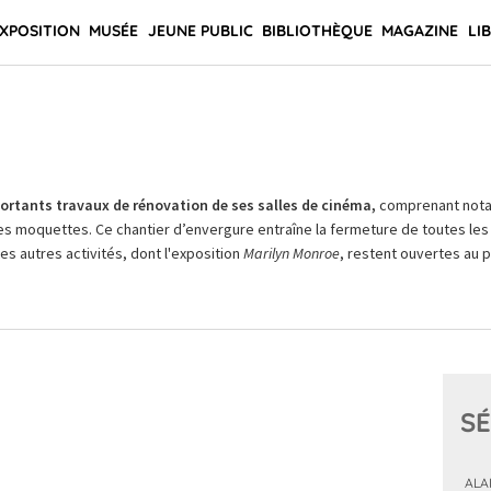
XPOSITION
MUSÉE
JEUNE PUBLIC
BIBLIOTHÈQUE
MAGAZINE
LI
rtants travaux de rénovation de ses salles de cinéma,
comprenant not
es moquettes. Ce chantier d’envergure entraîne la fermeture de toutes les 
Les autres activités, dont l'exposition
Marilyn Monroe
, restent ouvertes au pu
SÉ
ALA