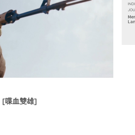
IND
JOU
Mer
Lan
NG [喋血雙雄]