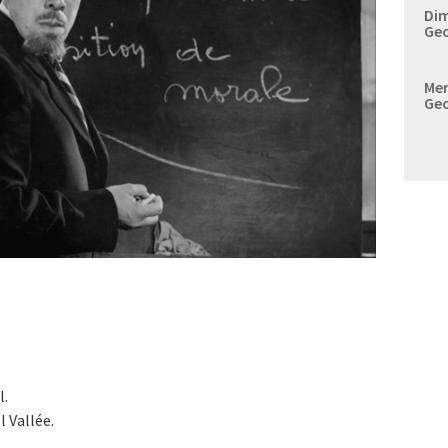
Dim
Geo
Mer
Geo
l.
 Vallée.