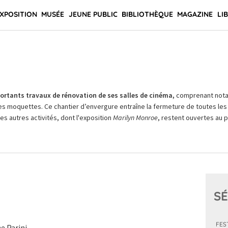
XPOSITION
MUSÉE
JEUNE PUBLIC
BIBLIOTHÈQUE
MAGAZINE
LI
rtants travaux de rénovation de ses salles de cinéma,
comprenant not
es moquettes. Ce chantier d’envergure entraîne la fermeture de toutes les 
Les autres activités, dont l'exposition
Marilyn Monroe
, restent ouvertes au pu
SÉ
FES
e Parini.