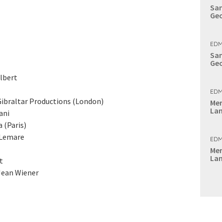
Sam
Geo
EDM
Sam
Geo
ilbert
EDM
 Gibraltar Productions (London)
Mer
Lan
ani
 (Paris)
 Lemare
EDM
Mer
Lan
t
Jean Wiener