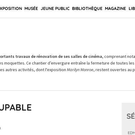
XPOSITION
MUSÉE
JEUNE PUBLIC
BIBLIOTHÈQUE
MAGAZINE
LI
rtants travaux de rénovation de ses salles de cinéma,
comprenant not
es moquettes. Ce chantier d’envergure entraîne la fermeture de toutes les 
Les autres activités, dont l'exposition
Marilyn Monroe
, restent ouvertes au pu
OUPABLE
SÉ
n
EDM