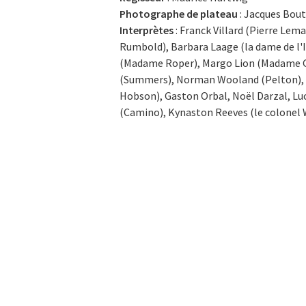
Photographe de plateau
: Jacques Bou
Interprètes
: Franck Villard (Pierre Lem
Rumbold), Barbara Laage (la dame de l'I
(Madame Roper), Margo Lion (Madame Gi
(Summers), Norman Wooland (Pelton), Le
Hobson), Gaston Orbal, Noël Darzal, Luc
(Camino), Kynaston Reeves (le colonel 