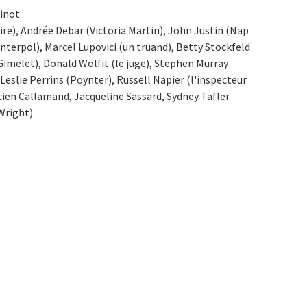
tinot
aire), Andrée Debar (Victoria Martin), John Justin (Nap
nterpol), Marcel Lupovici (un truand), Betty Stockfeld
melet), Donald Wolfit (le juge), Stephen Murray
slie Perrins (Poynter), Russell Napier (l'inspecteur
ien Callamand, Jacqueline Sassard, Sydney Tafler
Wright)