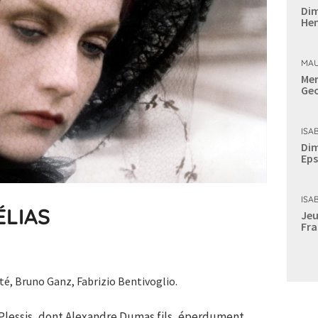
Dim
Hen
MAU
Mer
Geo
ISA
Dim
Eps
ISA
ÉLIAS
Jeu
Fra
té, Bruno Ganz, Fabrizio Bentivoglio.
e Plessis, dont Alexandre Dumas fils, éperdument