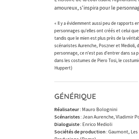
amoureux, s'inspira pour le personna
« Il y a évidemment aussi peu de rapports e
personnages qu'elles ont créés et celui que 
tandis que le mien est plus près de la véritab
scénaristes Aurenche, Poszner et Medioli, dépa
personnage, ce n'est pas d'entrer dans sa p
dans les costumes de Piero Tosi, le costumie
Huppert)
GÉNÉRIQUE
Réalisateur
: Mauro Bolognini
Scénaristes
: Jean Aurenche, Vladimir P
Dialoguiste
: Enrico Medioli
Sociétés de production
: Gaumont, Les 
Produzione (Roma)