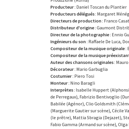
Producteur
: Daniel Toscan du Plantier
Producteurs délégués
: Margaret Ménég
Directeurs de production
: Franco Casa
Distributeur d'origine
: Gaumont Distri
Directeur de la photographie
: Ennio Gu
Ingénieurs du son
: Raffaele De Luca, D
Compositeur de la musique originale
: 
Compositeur de la musique préexistan
Auteur des chansons originales
: Mauro
Décorateur
: Mario Garbuglia
Costumier
: Piero Tosi
Monteur
: Nino Baragli
Interprètes
: Isabelle Huppert (Alphonsi
de Perregaux), Fabrizio Bentivoglio (Du
Babilée (Agénor), Clio Goldsmith (Clém
(Marguerite Gautier sur scène), Cécile V
(le prêtre), Mattia Sbragia (Dejazet), St
Fabio Gamma (Armand sur scène), Olga Ka