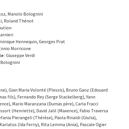
oz, Manolo Bolognini
ti, Roland Thénot
bution
arnieri
ominique Hennequin, Georges Prat
Ennio Morricone
te
: Giuseppe Verdi
 Bolognini
ne), Gian Maria Volonté (Plessis), Bruno Ganz (Edouard
mas fils), Fernando Rey (Serge Stackelberg), Yann
ence), Mario Maranzana (Dumas père), Carla Fracci
assort (Henriette), David Jalil (Maxence), Fabio Traversa
efania Pierangeli (Thérèse), Paola Rinaldi (Giulia),
rlatos (Ida Ferriy), Rita Lemma (Ania), Pascale Ogier